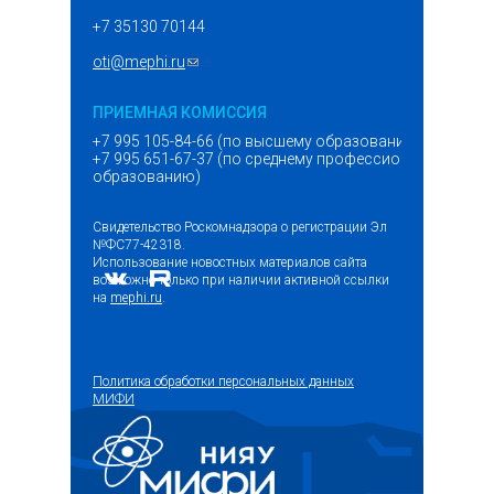
+7 35130 70144
oti@mephi.ru
(ссылка для отправки email)
ПРИЕМНАЯ КОМИССИЯ
+7 995 105-84-66 (по высшему образованию)
+7 995 651-67-37 (по среднему профессиональному
образованию)
Свидетельство Роскомнадзора о регистрации Эл
№ФС77-42318.
Использование новостных материалов сайта
возможно только при наличии активной ссылки
на
mephi.ru
.
Политика обработки персональных данных
МИФИ