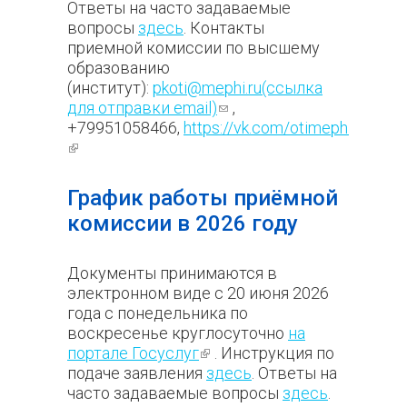
Ответы на часто задаваемые
вопросы
здесь
. Контакты
приемной комиссии по высшему
образованию
(институт):
pkoti@mephi.ru(ссылка
для отправки email)
(ссылка для
,
+79951058466,
https://vk.com/otimephi_official
отправки email)
(внешняя ссылка)
График работы приёмной
комиссии в 2026 году
Документы принимаются в
электронном виде с 20 июня 2026
года с понедельника по
воскресенье круглосуточно
на
портале Госуслуг
(внешняя ссылка)
. Инструкция по
подаче заявления
здесь
. Ответы на
часто задаваемые вопросы
здесь
.