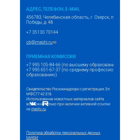
АДРЕС, ТЕЛЕФОН, E-MAIL
456783, Челябинская область, г. Озерск, проспект
Победы, д. 48
+7 35130 70144
oti@mephi.ru
(ссылка для отправки email)
ПРИЕМНАЯ КОМИССИЯ
+7 995 105-84-66 (по высшему образованию)
+7 995 651-67-37 (по среднему профессиональному
образованию)
Свидетельство Роскомнадзора о регистрации Эл
№ФС77-42318.
Использование новостных материалов сайта
возможно только при наличии активной ссылки
на
mephi.ru
.
Политика обработки персональных данных
МИФИ