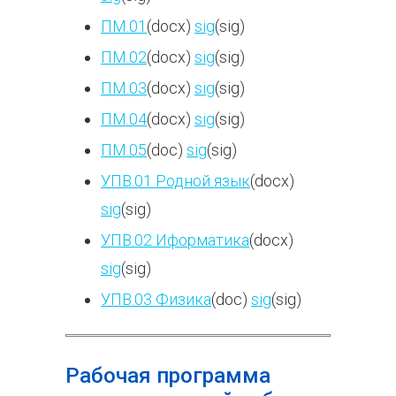
ПМ.01
(docx)
sig
(sig)
ПМ.02
(docx)
sig
(sig)
ПМ.03
(docx)
sig
(sig)
ПМ.04
(docx)
sig
(sig)
ПМ.05
(doc)
sig
(sig)
УПВ.01 Родной язык
(docx)
sig
(sig)
УПВ.02 Иформатика
(docx)
sig
(sig)
УПВ.03 Физика
(doc)
sig
(sig)
Рабочая программа