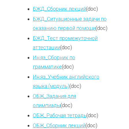
БЖД_Сборник лекций
(doc)
БЖД_Ситуационные задачи по
оказанию первой помощи
(doc)
БЖД_Тест промежуточной
аттестации
(doc)
Ин.яз_Сборник по
грамматике
(doc)
Ин.яз_Учебник английского
языка (модуль)
(doc)
ОБЖ_Задания для
олимпиады
(doc)
ОБЖ_Рабочая тетрадь
(doc)
ОБЖ_Сборник лекций
(doc)