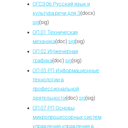
ОГСЭ.06 Русский язык и
культура речи для Э
(docx)
sig
(sig)
ОП.01 Техническая
механика
(doc)
sig
(sig)
ОП.02 ИНженерная
графика
(doc)
sig
(sig)
ОП.05 РП Информационные
технологии в
профессиональной
деятельности
(doc)
sig
(sig)
ОП.07 РП Основы
микропроцессорных систем
управления управления в