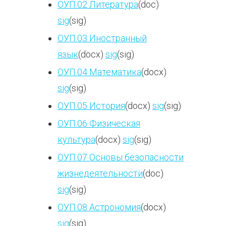
ОУП.02 Литература
(doc)
sig
(sig)
ОУП.03 Иностранный
язык
(docx)
sig
(sig)
ОУП.04 Математика
(docx)
sig
(sig)
ОУП.05 История
(docx)
sig
(sig)
ОУП.06 Физическая
культура
(docx)
sig
(sig)
ОУП.07 Основы безопасности
жизнедеятельности
(doc)
sig
(sig)
ОУП.08 Астрономия
(docx)
sig
(sig)