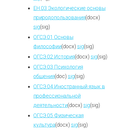
ЕН.03 Экологические основы
природопользования
(docx)
sig
(sig)
ОГСЭ.01 Основы
философии
(docx)
sig
(sig)
ОГСЭ.02 История
(docx)
sig
(sig)
ОГСЭ.03 Психология
общения
(doc)
sig
(sig)
ОГСЭ.04 Иностранный язык в
профессиональной
деятельности
(docx)
sig
(sig)
ОГСЭ.05 Физическая
культура
(docx)
sig
(sig)