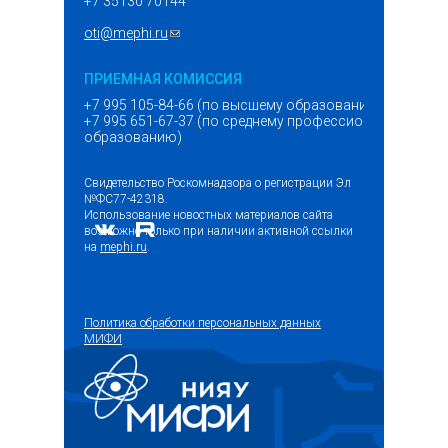
+7 35130 70144
oti@mephi.ru
(ссылка для отправки email)
ПРИЕМНАЯ КОМИССИЯ
+7 995 105-84-66 (по высшему образованию)
+7 995 651-67-37 (по среднему профессиональному
образованию)
Свидетельство Роскомнадзора о регистрации Эл
№ФС77-42318.
Использование новостных материалов сайта
возможно только при наличии активной ссылки
на
mephi.ru
.
Политика обработки персональных данных
МИФИ